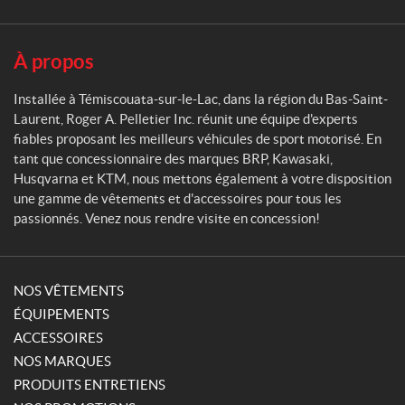
l
l
e
À propos
t
i
Installée à Témiscouata-sur-le-Lac, dans la région du Bas-Saint-
e
Laurent, Roger A. Pelletier Inc. réunit une équipe d'experts
r
fiables proposant les meilleurs véhicules de sport motorisé. En
tant que concessionnaire des marques BRP, Kawasaki,
Husqvarna et KTM, nous mettons également à votre disposition
une gamme de vêtements et d'accessoires pour tous les
passionnés. Venez nous rendre visite en concession!
NOS VÊTEMENTS
ÉQUIPEMENTS
ACCESSOIRES
NOS MARQUES
PRODUITS ENTRETIENS