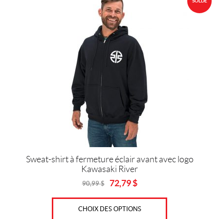
SOLDE
produit
a
plusieurs
variations.
Les
options
peuvent
être
choisies
sur
la
page
du
produit
Sweat-shirt à fermeture éclair avant avec logo
Kawasaki River
72,79
$
90,99
$
Original
Current
price
price
was:
is:
CHOIX DES OPTIONS
90,99
72,79