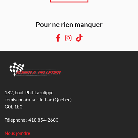
Pour ne rien manquer
F
I
T
a
n
i
c
s
k
e
t
T
b
a
o
o
g
k
R
o
r
o
182, boul. Phil-Latulippe
k
a
g
Témiscouata-sur-le-Lac
(Québec)
m
e
G0L 1E0
r
A
Téléphone :
418 854-2680
.
P
Nous joindre
e