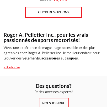
Original
Current
price
price
was:
is:
CHOIX DES OPTIONS
30,99
24,79
$.
$.
Roger A. Pelletier Inc., pour les vrais
passionnés de sports motorisés!
Vivez une expérience de magasinage accessible et des plus
agréables chez Roger A. Pelletier Inc., le meilleur endroit pour
trouver des
vêtements
,
accessoires
et
casques
.
+
Lire la suite
Des questions?
Parlez avec nos experts!
NOUS JOINDRE